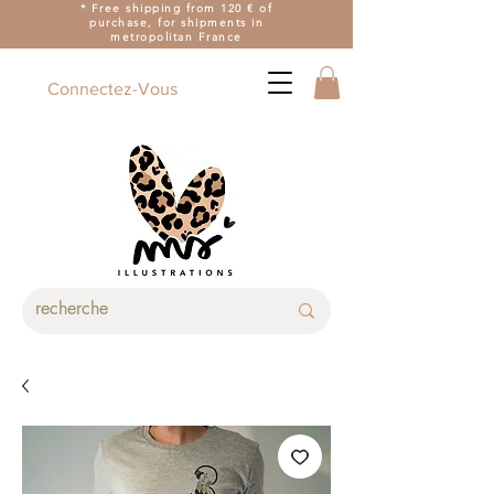
* Free shipping from 120 € of
purchase, for shipments in
metropolitan France
Connectez-Vous