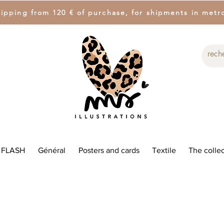
hipping from 120 € of purchase, for shipments in metr
 FLASH
Général
Posters and cards
Textile
The collec