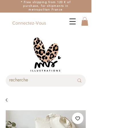
* Free shipping from 120 € of
purchase, for shipments in
metropolitan France
Connectez-Vous