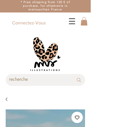
* Free shipping from 120 € of
purchase, for shipments in
metropolitan France
Connectez-Vous