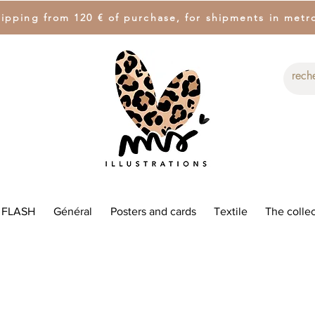
hipping from 120 € of purchase, for shipments in metr
 FLASH
Général
Posters and cards
Textile
The collec