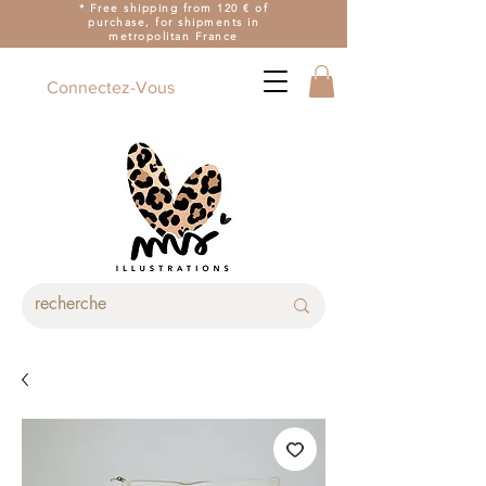
* Free shipping from 120 € of
purchase, for shipments in
metropolitan France
Connectez-Vous