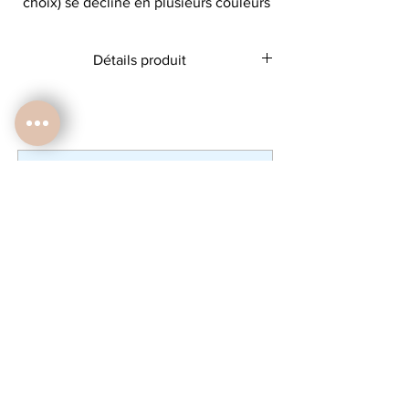
choix) se décline en plusieurs couleurs
et sur plusieurs supports.
Détails produit
ICI la trousse!!!
27 x 18 x 9cm
trousse épaisse en coton
Encres certifiées Oeko-Tex et Gots 5.0
Lavage en machine à 30 degrès
Ne pas passer au sèche linge
No product