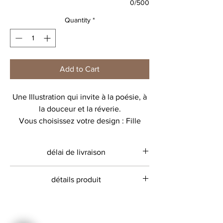
0/500
Quantity
*
Add to Cart
Une Illustration qui invite à la poésie, à
la douceur et la réverie.
Vous choisissez votre design : Fille
ou garçon puis vous ajoutez votre
prénom
délai de livraison
1ère ligne : Les petits trésors de
Environ 20 jours ouvrés
détails produit
2ème ligne : le prénom
Trousse 100% coton
Une grande trousse très pratique, pour
34x23 avec un soufflet de 10 cm
y mettre les affaires de toilette, des