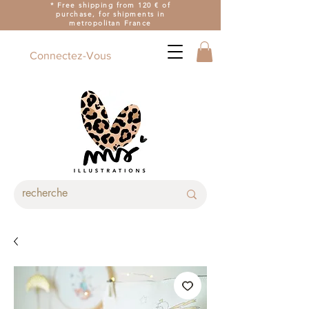
* Free shipping from 120 € of
purchase, for shipments in
metropolitan France
Connectez-Vous