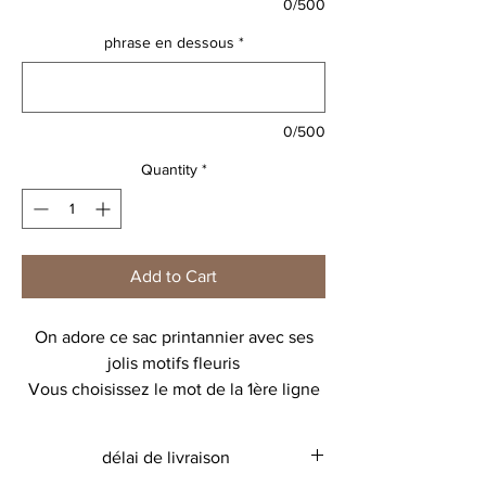
0/500
phrase en dessous
*
0/500
Quantity
*
Add to Cart
On adore ce sac printannier avec ses
jolis motifs fleuris
Vous choisissez le mot de la 1ère ligne
(ATTENTION un seul mot)
puis la phrase dessous
délai de livraison