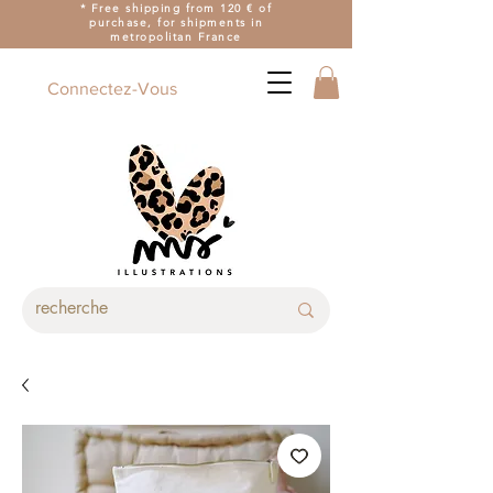
* Free shipping from 120 € of
purchase, for shipments in
metropolitan France
Connectez-Vous