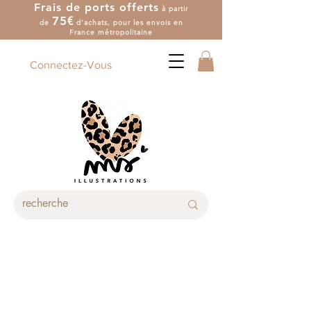
Frais de ports offerts
à partir
7
5
€
de
d'achat
s
, pour les envois en
France métropolitaine
Connectez-Vous