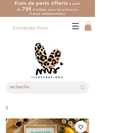
Frais de ports offerts
à partir
7
5
€
de
d'achat
s
, pour les envois en
France métropolitaine
Connectez-Vous