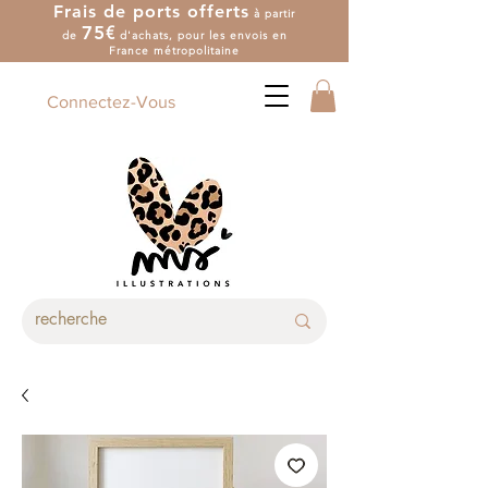
Frais de ports offerts
à partir
7
5
€
de
d'achat
s
, pour les envois en
France métropolitaine
Connectez-Vous