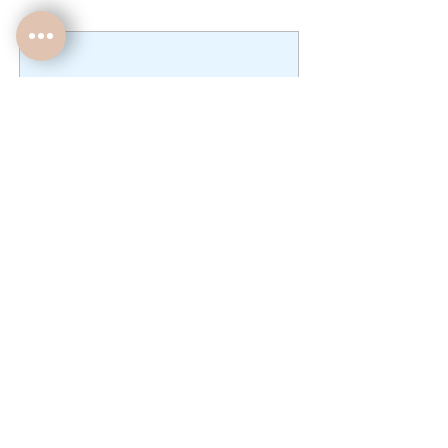
Har-seul-é
Une main tendue c'st 1 𖤓qui brille pour
2
ATTENTION design non modifiable
Affiche format A4 ou A5, vendue non
encadrée.
Aucun article