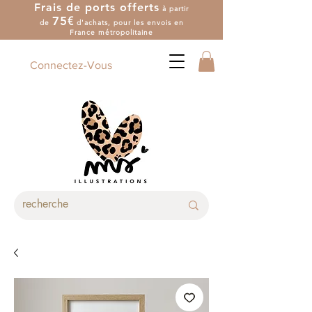
Frais de ports offerts
à partir
7
5
€
de
d'achat
s
, pour les envois en
France métropolitaine
Connectez-Vous