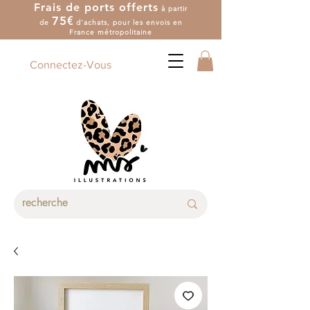
Frais de ports offerts
à partir
7
5
€
de
d'achat
s
, pour les envois en
France métropolitaine
Connectez-Vous