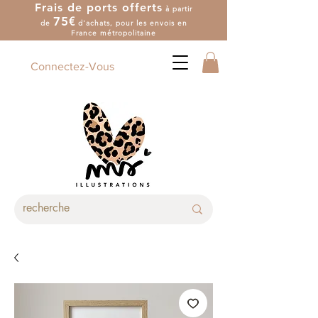
Frais de ports offerts
à partir
7
5
€
de
d'achat
s
, pour les envois en
France métropolitaine
Connectez-Vous