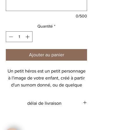
0/500
Quantité
*
Ajouter au panier
Un petit héros est un petit personnage
à l'image de votre enfant, créé à partir
d'un surnom donné, ou de quelque
chose qu'il aime.
délai de livraison
Découvrez toute la collection de
personnages!
Environ 8 à 10 jours
ATTENTION design non modifiable