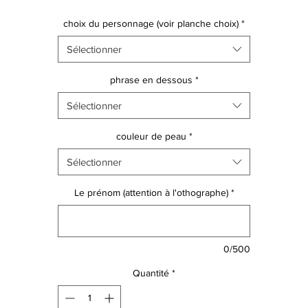
ATTENTION, aucun design ne peut être modifié
choix du personnage (voir planche choix)
*
Sélectionner
phrase en dessous
*
Sélectionner
couleur de peau
*
Sélectionner
Le prénom (attention à l'othographe)
*
0/500
Quantité
*