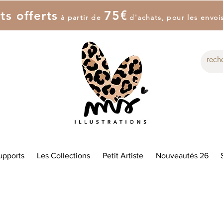
7
5
€
ts offerts
à partir de
d'achat
s
, pour les envoi
upports
Les Collections
Petit Artiste
Nouveautés 26