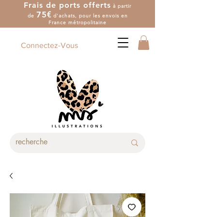
Frais de ports offerts
à partir
7
5
€
de
d'achat
s
, pour les envois en
France métropolitaine
Connectez-Vous