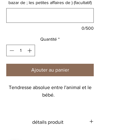
bazar de ; les petites affaires de ) (facultatif)
0/500
Quantité
*
Ajouter au panier
Tendresse absolue entre l'animal et le
bébé.
Un grand sac pratique qu'on emmène
partout!
détails produit
Ici on craque pour le cochon avec son
bébé mixte.
Toile 80% coton recyclé, 20% polyester