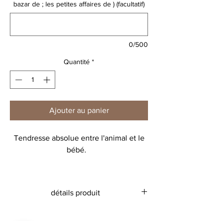
bazar de ; les petites affaires de ) (facultatif)
0/500
Quantité
*
Ajouter au panier
Tendresse absolue entre l'animal et le
bébé.
Un grand sac pratique qu'on emmène
partout!
détails produit
Ici on craque pour le poisson avec son
bébé mixte.
Toile 80% coton recyclé, 20% polyester