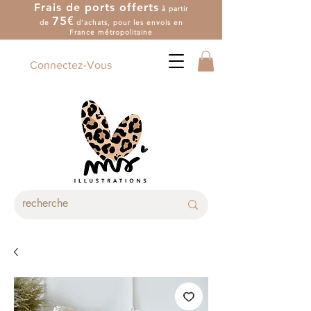
Frais de ports offerts
à partir
7
5
€
de
d'achat
s
, pour les envois en
France métropolitaine
Connectez-Vous