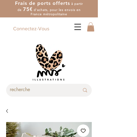
Frais de ports offerts
à partir
7
5
€
de
d'achat
s
, pour les envois en
France métropolitaine
Connectez-Vous