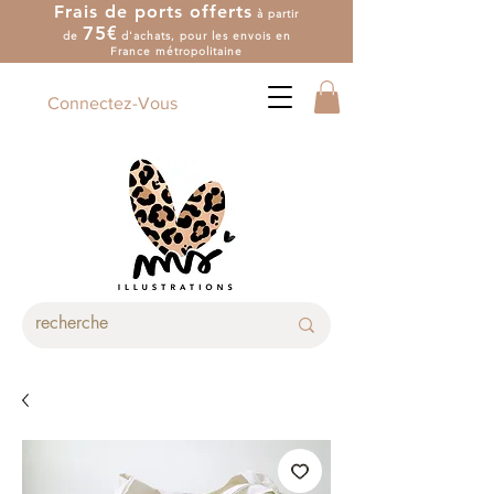
Frais de ports offerts
à partir
7
5
€
de
d'achat
s
, pour les envois en
France métropolitaine
Connectez-Vous