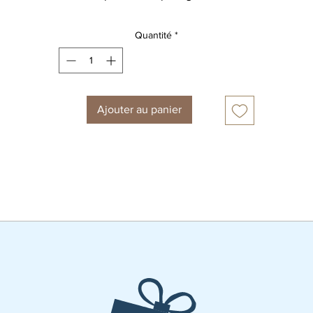
rentrée 2022 !
gardez-la ensuite précieusement dans vos albums photos!
Quantité
*
format A5
ATTENTION, les designs ne peuvent pas être modifiés. il ne s'agi
pas de cartes personnalisables.
Ajouter au panier