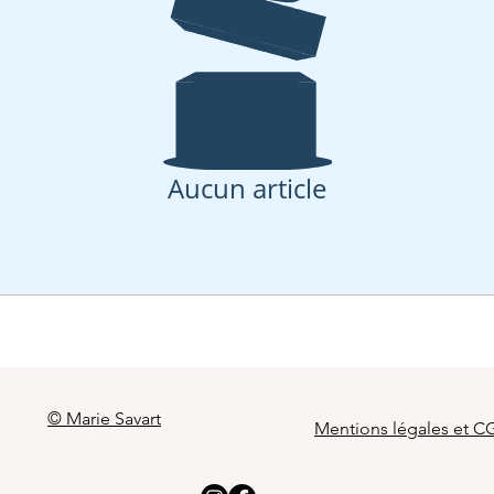
Aucun article
© Marie Savart
Mentions légales et C