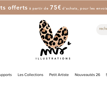
7
5
€
ts offerts
à partir de
d'achat
s
, pour les envoi
upports
Les Collections
Petit Artiste
Nouveautés 26