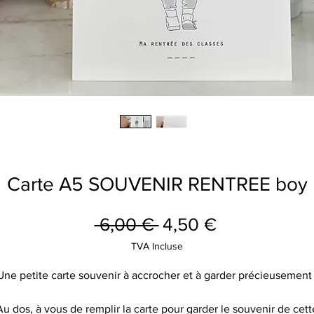
Carte A5 SOUVENIR RENTREE boy
Prix
Prix
 6,00 € 
4,50 €
original
promotionne
TVA Incluse
Une petite carte souvenir à accrocher et à garder précieusement 
Au dos, à vous de remplir la carte pour garder le souvenir de cett