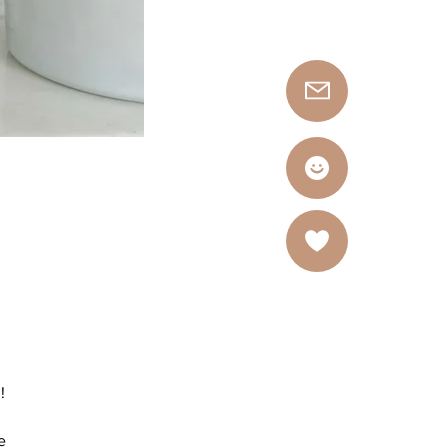
l
!
e