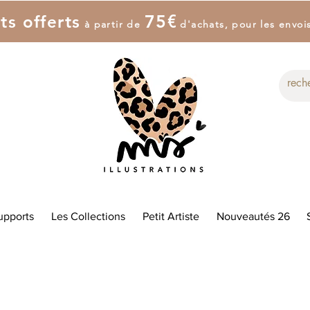
7
5
€
ts offerts
à partir de
d'achat
s
, pour les envoi
upports
Les Collections
Petit Artiste
Nouveautés 26