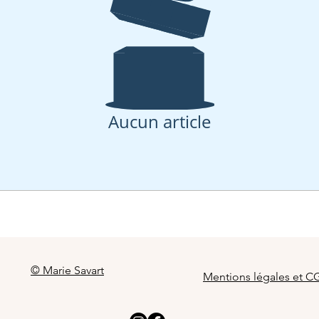
Aucun article
© Marie Savart
Mentions légales et C