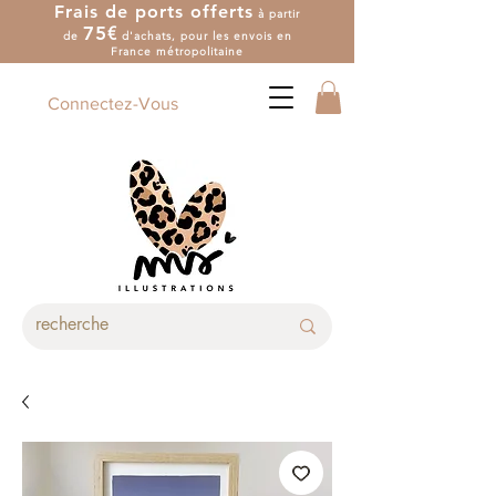
Frais de ports offerts
à partir
7
5
€
de
d'achat
s
, pour les envois en
France métropolitaine
Connectez-Vous