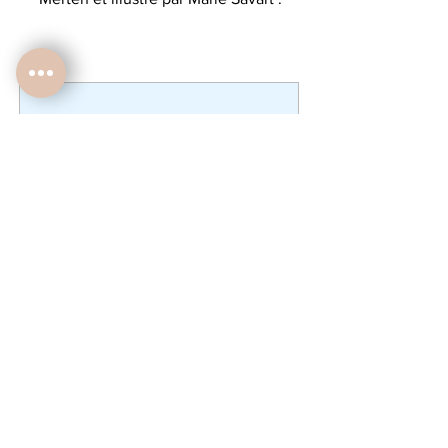
Ici l'Espampe n°8 : L' Oiseau
avec la citation : Vite c'est lentement
mais sans pause.
Vous pouvez, si vous le souhaitez
ajouter un prénom et/ou la phrase de
votre choix.
Format A4 ou A5, vendu non encadré.
Aucun article