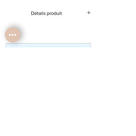
et la phrase.
Détails produit
Parfait petit cadeau précieux!
Fanion 100% coton
tige bois et ficelle de coton
25cm x 28cm hors ficelle
Aucun article