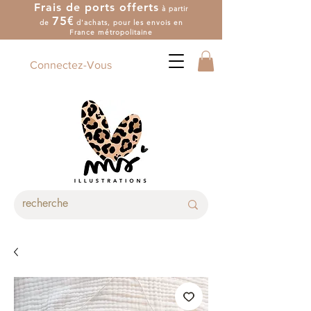
Frais de ports offerts
à partir
7
5
€
de
d'achat
s
, pour les envois en
France métropolitaine
Connectez-Vous