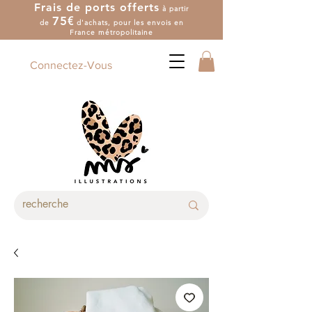
Frais de ports offerts
à partir
7
5
€
de
d'achat
s
, pour les envois en
France métropolitaine
Connectez-Vous