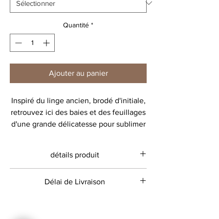
Quantité
*
Ajouter au panier
Inspiré du linge ancien, brodé d'initiale,
retrouvez ici des baies et des feuillages
d'une grande délicatesse pour sublimer
votre initiale.
détails produit
Gaze 100% coton
Délai de Livraison
Lavage à 30 degrés, pas de sèche-linge.
dimensions : 70x70 cm
Environ 20 jours ouvrés