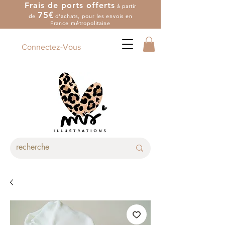
Frais de ports offerts
à partir
7
5
€
de
d'achat
s
, pour les envois en
France métropolitaine
Connectez-Vous