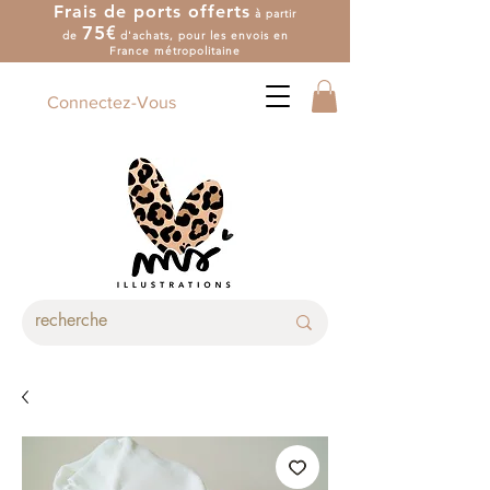
Frais de ports offerts
à partir
7
5
€
de
d'achat
s
, pour les envois en
France métropolitaine
Connectez-Vous