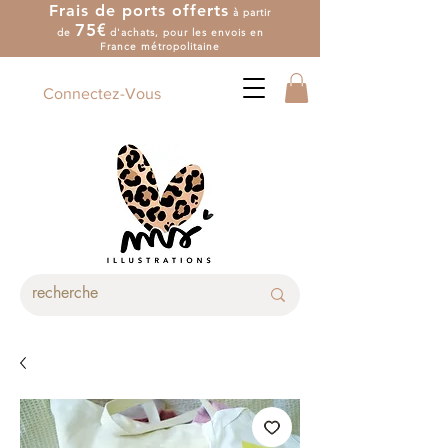
Frais de ports offerts
à partir
7
5
€
de
d'achat
s
, pour les envois en
France métropolitaine
Connectez-Vous