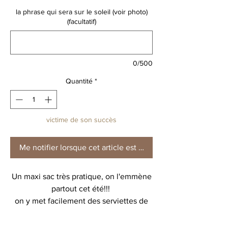
la phrase qui sera sur le soleil (voir photo)
(facultatif)
0/500
Quantité
*
victime de son succès
Me notifier lorsque cet article est disponible
Un maxi sac très pratique, on l'emmène
partout cet été!!!
on y met facilement des serviettes de
plage, une bouteille d'eau des gouters,
des jeux de plage, des rechanges... bref