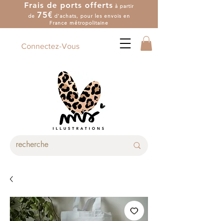
Frais de ports offerts
à partir
7
5
€
de
d'achat
s
, pour les envois en
France métropolitaine
Connectez-Vous