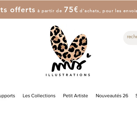
7
5
€
ts offerts
à partir de
d'achat
s
, pour les envoi
upports
Les Collections
Petit Artiste
Nouveautés 26