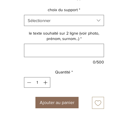
- affiche A5 18 €
choix du support
*
- affiche A4 22 €
- trousse 28 €
Sélectionner
- bigbag 35 €
- gourde 22€
le texte souhaité sur 2 ligne (voir photo,
prénom, surnom...)
*
Découvrez toute la collection de personnages!
ATTENTION design non modifiable
0/500
Quantité
*
Ajouter au panier