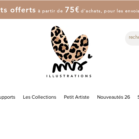
7
5
€
ts offerts
à partir de
d'achat
s
, pour les envoi
upports
Les Collections
Petit Artiste
Nouveautés 26