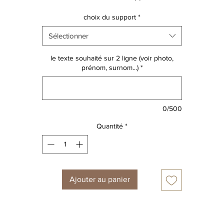
- affiche A5 18 €
choix du support
*
- affiche A4 22 €
- trousse 28 €
Sélectionner
- bigbag 35 €
le texte souhaité sur 2 ligne (voir photo,
prénom, surnom...)
*
Découvrez toute la collection de personnages!
ATTENTION design non modifiable
0/500
Quantité
*
Ajouter au panier