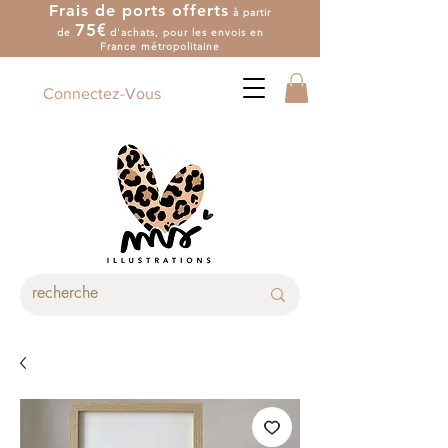
Frais de ports offerts
à partir
7
5
€
de
d'achat
s
, pour les envois en
France métropolitaine
Connectez-Vous