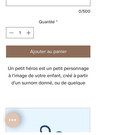
0/500
Quantité
*
Ajouter au panier
Un petit héros est un petit personnage
à l'image de votre enfant, créé à partir
d'un surnom donné, ou de quelque
chose qu'il aime.
Choisissez votre support :
- affiche A5 18 €
- affiche A4 22 €
- trousse 28 €
- bigbag 35 €
- gourde 22€