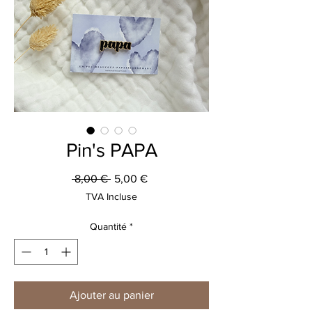
Pin's PAPA
Prix
Prix
 8,00 € 
5,00 €
original
promotionnel
TVA Incluse
Quantité
*
Ajouter au panier