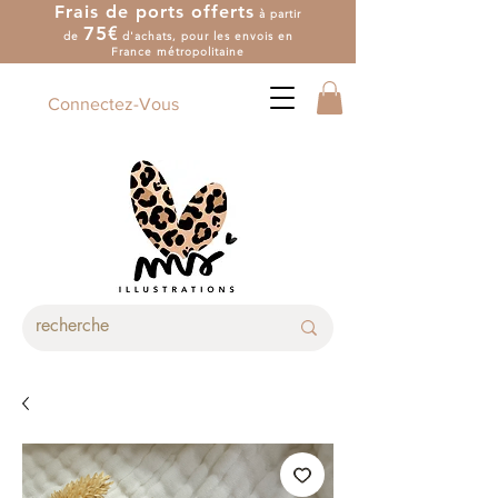
Frais de ports offerts
à partir
7
5
€
de
d'achat
s
, pour les envois en
France métropolitaine
Connectez-Vous