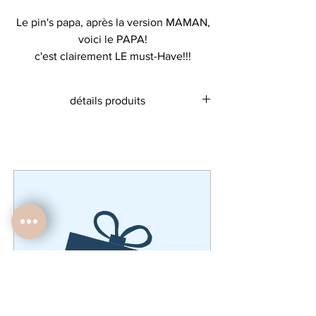
Le pin's papa, après la version MAMAN,
voici le PAPA!
c'est clairement LE must-Have!!!
Le mot "Papa" noir et doré
détails produits
métal doré
le pin's Papa fait 3 cm X 1 cm