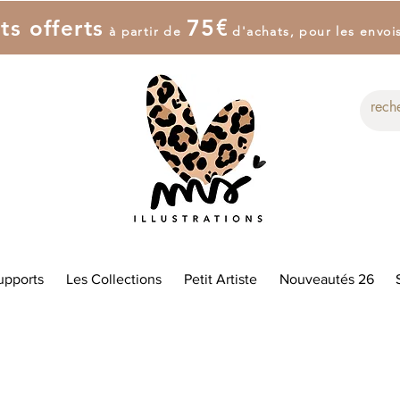
7
5
€
ts offerts
à partir de
d'achat
s
, pour les envoi
upports
Les Collections
Petit Artiste
Nouveautés 26