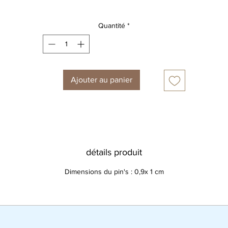
n petit pin's plein d'amour à accrocher partout, pour sublimer v
trousses, sacs, ... mais aussi pour souligner votre col de chemise
Quantité
*
Ajouter au panier
détails produit
Dimensions du pin's : 0,9x 1 cm