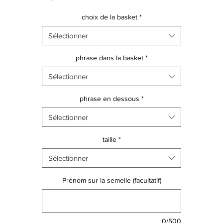
choix de la basket
*
Au choix, chaussures avec des fleurs ou avec des crayons!
Sélectionner
On adore : créer des looks coordonnés, parents/ enfants!!!
phrase dans la basket
*
Sélectionner
phrase en dessous
*
Sélectionner
taille
*
Sélectionner
Prénom sur la semelle (facultatif)
0/500