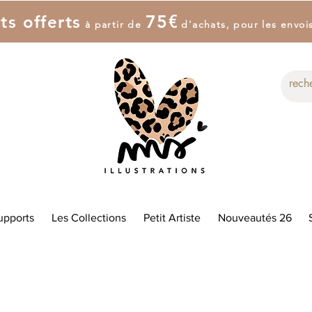
7
5
€
ts offerts
à partir de
d'achat
s
, pour les envoi
upports
Les Collections
Petit Artiste
Nouveautés 26