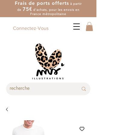
Frais de ports offerts
à partir
7
5
€
de
d'achat
s
, pour les envois en
France métropolitaine
Connectez-Vous