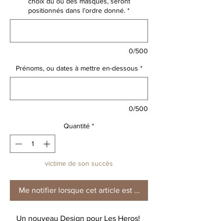
choix du ou des masques, seront
positionnés dans l’ordre donné.
*
0/500
Prénoms, ou dates à mettre en-dessous
*
0/500
Quantité
*
victime de son succès
Me notifier lorsque cet article est disponible
Un nouveau Design pour Les Heros!