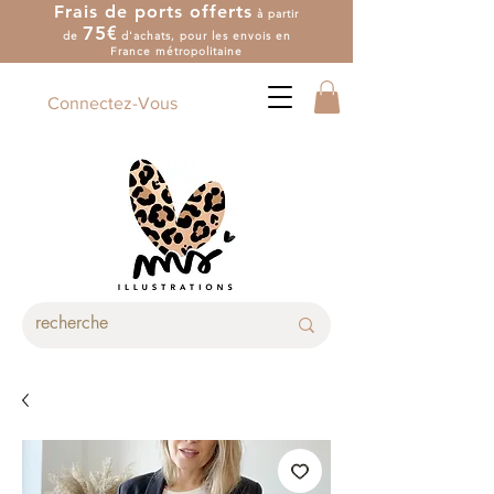
Frais de ports offerts
à partir
7
5
€
de
d'achat
s
, pour les envois en
France métropolitaine
Connectez-Vous