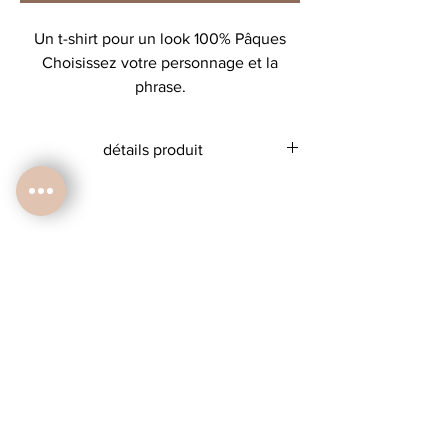
Un t-shirt pour un look 100% Pâques
Choisissez votre personnage et la
phrase.
détails produit
T-shirt 100% coton
taille grand jsuq'au 18/24 mois!!
du 2 au 8 ans taille normalement
en machione à 30 dégrès, éviter le sèche-
linge, repassage sur l'envers!