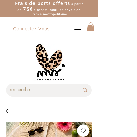
Frais de ports offerts
à partir
7
5
€
de
d'achat
s
, pour les envois en
France métropolitaine
Connectez-Vous