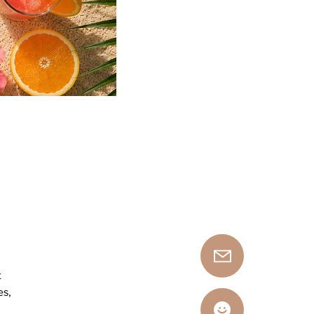
t
es,