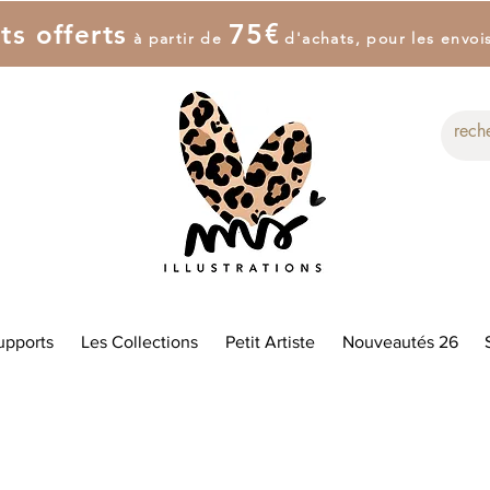
7
5
€
ts offerts
à partir de
d'achat
s
, pour les envoi
upports
Les Collections
Petit Artiste
Nouveautés 26