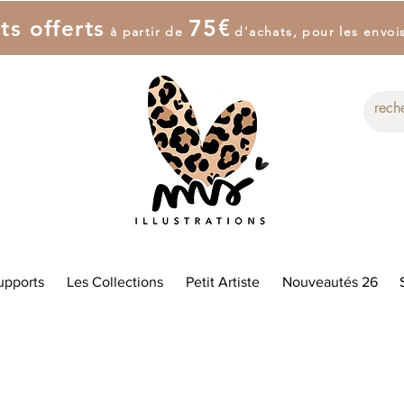
7
5
€
ts offerts
à partir de
d'achat
s
, pour les envoi
upports
Les Collections
Petit Artiste
Nouveautés 26