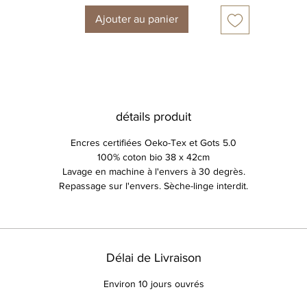
en bas! (voir les photos exemple)
Ajouter au panier
ATTENTION, les mains seront toujours placées autour de la mai
entrale (celle avec le coeur) de façon à équilibrer votre illustratio
détails produit
Encres certifiées Oeko-Tex et Gots 5.0
100% coton bio 38 x 42cm
Lavage en machine à l'envers à 30 degrès.
Repassage sur l'envers. Sèche-linge interdit.
Délai de Livraison
Environ 10 jours ouvrés