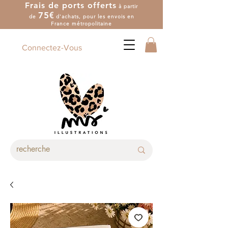
Frais de ports offerts
à partir
7
5
€
de
d'achat
s
, pour les envois en
France métropolitaine
Connectez-Vous