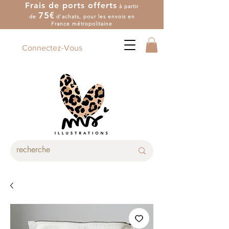
Frais de ports offerts
à partir
7
5
€
de
d'achat
s
, pour les envois en
France métropolitaine
Connectez-Vous