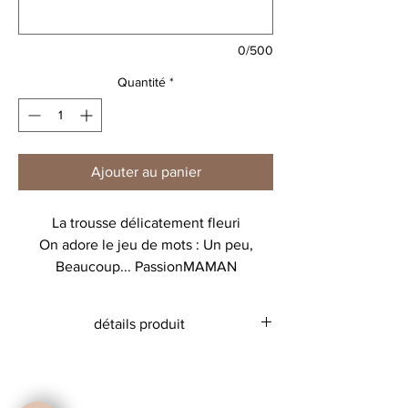
0/500
Quantité
*
Ajouter au panier
La trousse délicatement fleuri
On adore le jeu de mots : Un peu,
Beaucoup... PassionMAMAN
1, 2,3 ou 4 coeurs!!
en fonction du nombre d'enfants!
détails produit
trousse épaisse en coton de couleur
blanche
Encres certifiées Oeko-Tex et Gots 5.0