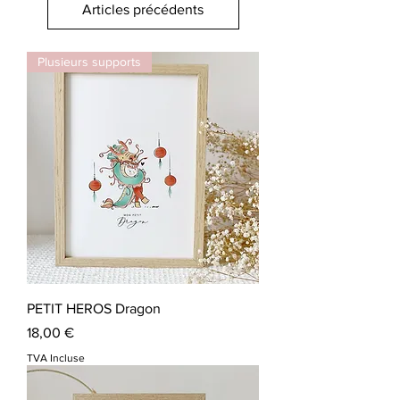
Articles précédents
Plusieurs supports
PETIT HEROS Dragon
Prix
18,00 €
TVA Incluse