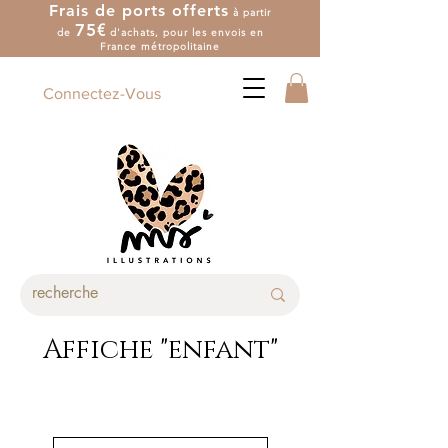
Frais de ports offerts
à partir
7
5
€
de
d'achat
s
, pour les envois en
France métropolitaine
Connectez-Vous
Affiche "enfant"